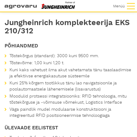
Menüü
Jungheinrich komplekteerija EKS
210/312
PÕHIANDMED
Tõstekõrgus (standard): 3000 kuni 9500 mm.
Tõstevõime: 1,00 kuni 1,20 t.
Kuni kaks vahetust ilma akut vahetamata tänu taaslaadimise
ja efektiivse energiakasutuse süsteemile
Kuni 25% kõrgem tootlikkus tänu lao navigatsioonile ja
poolautomaatsele lähenemisele (lisavarustus)
Moodulid protsessi integratsiooniks: RFID tehnoloogia, mitu
tõstekõrguse ja -võimsuse võimekust, Logistics Interface
Väga paindlik mudel modulaarse konstruktsiooni ja
integreeritud RFID positsioneerimise tehnoloogiaga
ÜLEVAADE EELISTEST