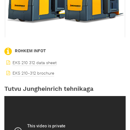
ROHKEM INFOT
EKS 210 312 data sheet
EKS 210-312 brochure
Tutvu Jungheinrich tehnikaga