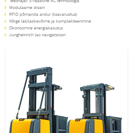
Teedrajav 3-faasiline AC tehnoloogia
Modulaarne disain
RFID põrnanda andur (lisavarustus)
Kõrge läbilaskevõime ja komplekteerimine
Ökonoomne energiakasutus
Jungheinrich lao navigatsioon