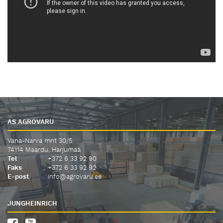
AS AGROVARU
Vana-Narva mnt 30/5
74114 Maardu, Harjumaa
Tel
+372 6 33 92 90
Faks
+372 6 33 92 92
E-post
info@agrovaru.ee
JUNGHEINRICH