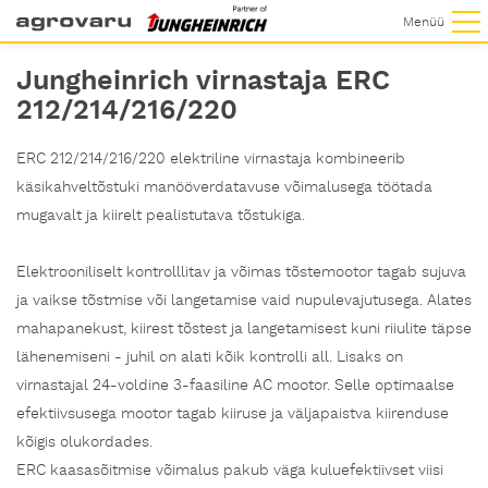
Menüü
Jungheinrich virnastaja ERC
212/214/216/220
ERC 212/214/216/220 elektriline virnastaja kombineerib
käsikahveltõstuki manööverdatavuse võimalusega töötada
mugavalt ja kiirelt pealistutava tõstukiga.
Elektrooniliselt kontrolllitav ja võimas tõstemootor tagab sujuva
ja vaikse tõstmise või langetamise vaid nupulevajutusega. Alates
mahapanekust, kiirest tõstest ja langetamisest kuni riiulite täpse
lähenemiseni - juhil on alati kõik kontrolli all. Lisaks on
virnastajal 24-voldine 3-faasiline AC mootor. Selle optimaalse
efektiivsusega mootor tagab kiiruse ja väljapaistva kiirenduse
kõigis olukordades.
ERC kaasasõitmise võimalus pakub väga kuluefektiivset viisi