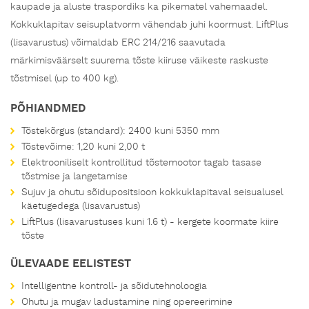
kaupade ja aluste traspordiks ka pikematel vahemaadel.
Kokkuklapitav seisuplatvorm vähendab juhi koormust. LiftPlus
(lisavarustus) võimaldab ERC 214/216 saavutada
märkimisväärselt suurema tõste kiiruse väikeste raskuste
tõstmisel (up to 400 kg).
PÕHIANDMED
Tõstekõrgus (standard): 2400 kuni 5350 mm
Tõstevõime: 1,20 kuni 2,00 t
Elektrooniliselt kontrollitud tõstemootor tagab tasase
tõstmise ja langetamise
Sujuv ja ohutu sõidupositsioon kokkuklapitaval seisualusel
käetugedega (lisavarustus)
LiftPlus (lisavarustuses kuni 1.6 t) - kergete koormate kiire
tõste
ÜLEVAADE EELISTEST
Intelligentne kontroll- ja sõidutehnoloogia
Ohutu ja mugav ladustamine ning opereerimine