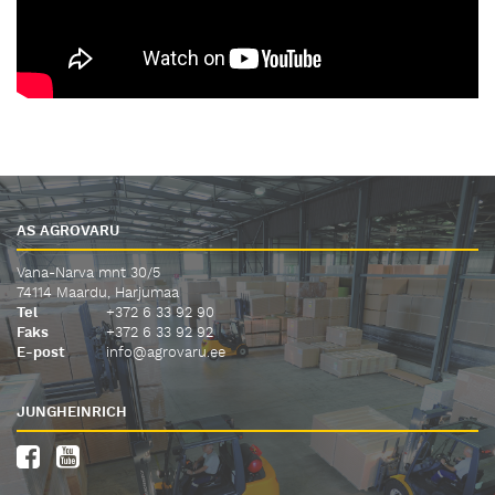
AS AGROVARU
Vana-Narva mnt 30/5
74114 Maardu, Harjumaa
Tel
+372 6 33 92 90
Faks
+372 6 33 92 92
E-post
info@agrovaru.ee
JUNGHEINRICH