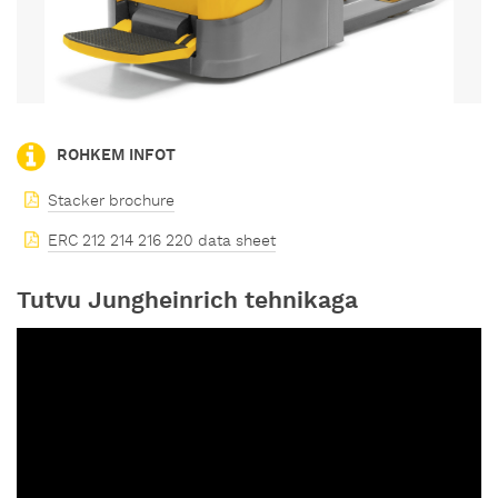
ROHKEM INFOT
Stacker brochure
ERC 212 214 216 220 data sheet
Tutvu Jungheinrich tehnikaga